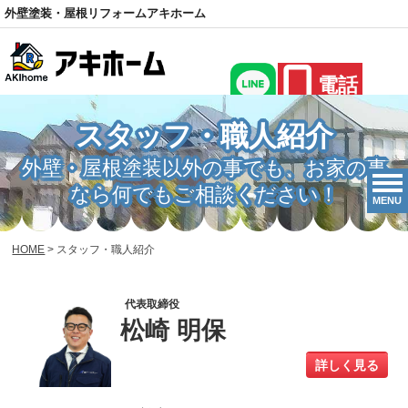
外壁塗装・屋根リフォームアキホーム
電話
スタッフ・職人紹介
外壁・屋根塗装以外の事でも、お家の事
なら何でもご相談ください！
MENU
HOME
>
スタッフ・職人紹介
代表取締役
松崎 明保
詳しく見る