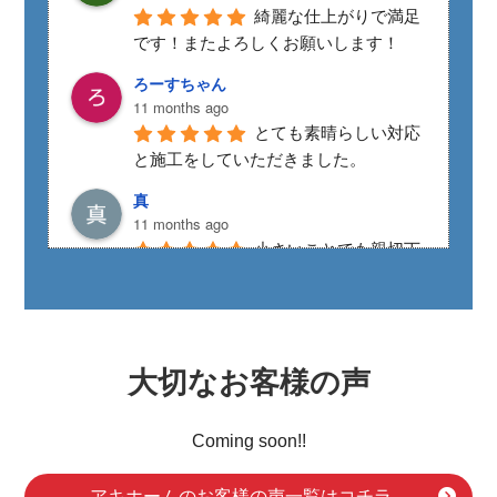
綺麗な仕上がりで満足
です！またよろしくお願いします！
ろーすちゃん
11 months ago
とても素晴らしい対応
と施工をしていただきました。
真
11 months ago
小さいことでも親切丁
寧なご対応をしていただきました。あ
りがとうございました。
まる
11 months ago
大切なお客様の声
HPよりご連絡して、
雨漏りの施行をお願いしました！とて
Coming soon!!
も丁寧で早い対応でとても助かりまし
た！またお願いすると思います！
アキホームのお客様の声一覧はコチラ