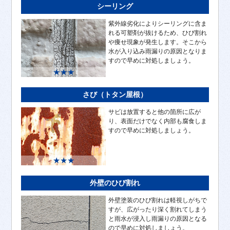
シーリング
紫外線劣化によりシーリングに含ま
れる可塑剤が抜けるため、ひび割れ
や痩せ現象が発生します。そこから
水が入り込み雨漏りの原因となりま
すので早めに対処しましょう。
★★★
さび（トタン屋根）
サビは放置すると他の箇所に広が
り、表面だけでなく内部も腐食しま
すので早めに対処しましょう。
★★★
外壁のひび割れ
外壁塗装のひび割れは軽視しがちで
すが、広がったり深く割れてしまう
と雨水が浸入し雨漏りの原因となる
ので早めに対処しましょう。