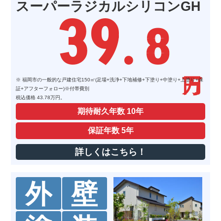
素早い対応と素晴らし
スーパーラジカルシリコンGH
39
い仕事をして頂きました。
. 8
仲西光基
4 years ago
親切な対応で気持ちの
良い仕事ができました。
今後のご活躍応援してます。
※ 福岡市の一般的な戸建住宅150㎡(足場+洗浄+下地補修+下塗り+中塗り+上塗り+保
証+アフターフォロー)※付帯費別
gdgdgeb
税込価格 43.78万円。
4 years ago
期待耐久年数
10年
対応が早く親切だった
ため、また機会あればお願いしたいで
保証年数
5年
す。
詳しくはこちら！
亜美
4 years ago
去年、屋根の雨漏りの
外
壁
工事を依頼しました。仕事も丁寧、元
気がいい職人さんがいて好印象でし
た。またお願いします。