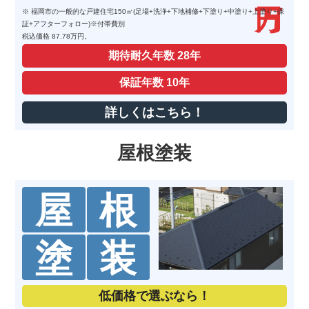
※ 福岡市の一般的な戸建住宅150㎡(足場+洗浄+下地補修+下塗り+中塗り+上塗り+保
証+アフターフォロー)※付帯費別
税込価格 87.78万円。
期待耐久年数
28年
保証年数
10年
詳しくはこちら！
屋根塗装
屋
根
塗
装
低価格で選ぶなら！