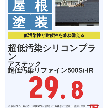
屋
根
塗
装
低汚染性と耐候性を兼ね備える
超低汚染シリコンプラ
ン
アステック
超低汚染リファイン500Si-IR
29
. 8
※ 福岡市の一般的な戸建住宅80㎡(洗浄+下地補修+下塗り+上塗り+保証+アフターフ