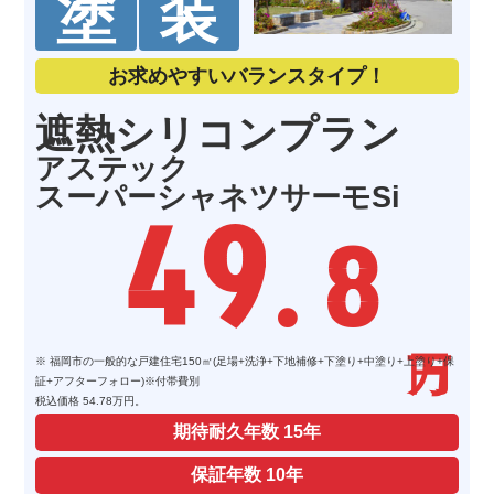
塗
装
See All Reviews
お求めやすいバランスタイプ！
遮熱シリコンプラン
アステック
スーパーシャネツサーモSi
49
. 8
※ 福岡市の一般的な戸建住宅150㎡(足場+洗浄+下地補修+下塗り+中塗り+上塗り+保
証+アフターフォロー)※付帯費別
税込価格 54.78万円。
期待耐久年数
15年
保証年数
10年