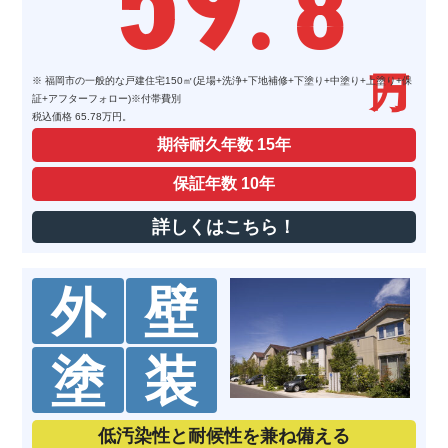
59
. 8
※ 福岡市の一般的な戸建住宅150㎡(足場+洗浄+下地補修+下塗り+中塗り+上塗り+保
証+アフターフォロー)※付帯費別
税込価格 65.78万円。
期待耐久年数
15年
保証年数
10年
詳しくはこちら！
外
壁
塗
装
低汚染性と耐候性を兼ね備える