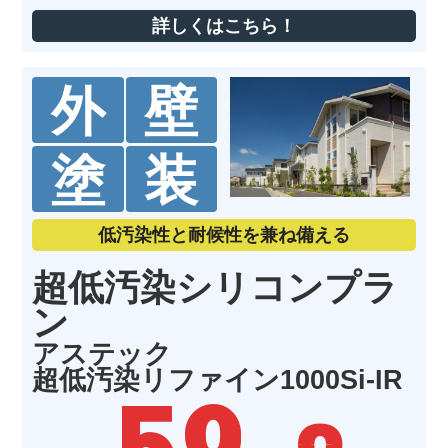
詳しくはこちら！
外
壁
塗
装
低汚染性と耐候性を兼ね備える
超低汚染シリコンプラ
ン
アステック
超低汚染リファイン1000Si-IR