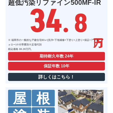
超低汚染リファイン500MF-IR
34
. 8
※ 福岡市の一般的な戸建住宅80㎡(洗浄+下地補修+下塗り+上塗り+保証+アフターフ
ォロー)※付帯費別※足場代別
税込価格 38.28万円。
期待耐久年数
24年
保証年数
10年
詳しくはこちら！
屋
根