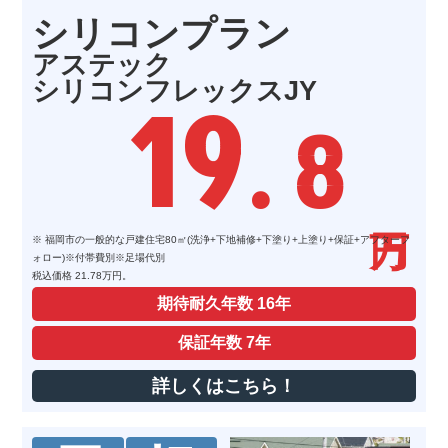
シリコンプラン
アステック
シリコンフレックスJY
19
. 8
※ 福岡市の一般的な戸建住宅80㎡(洗浄+下地補修+下塗り+上塗り+保証+アフターフ
ォロー)※付帯費別※足場代別
税込価格 21.78万円。
期待耐久年数
16年
保証年数
7年
詳しくはこちら！