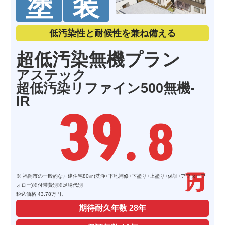
塗
装
低汚染性と耐候性を兼ね備える
超低汚染無機プラン
アステック
超低汚染リファイン500無機-
IR
39
. 8
※ 福岡市の一般的な戸建住宅80㎡(洗浄+下地補修+下塗り+上塗り+保証+アフターフ
ォロー)※付帯費別※足場代別
税込価格 43.78万円。
期待耐久年数
28年