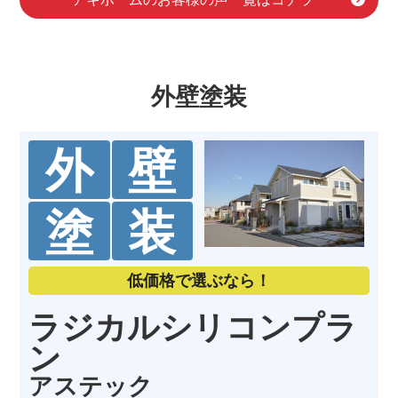
株式会社アールティー松崎明保
11 months ago
綺麗、高品質で
皆様の大事な建物を施工させてもらっ
外壁塗装
てます。宜しくお願い致します。
a i
11 months ago
外
壁
丁寧な対応有難うござ
いました！
塗
装
村上正江
4 years ago
低価格で選ぶなら！
けんたけんた
4 years ago
ラジカルシリコンプラ
ン
喜多務
アステック
4 years ago