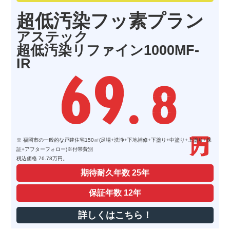
超低汚染フッ素プラン
アステック
超低汚染リファイン1000MF-
IR
69
. 8
※ 福岡市の一般的な戸建住宅150㎡(足場+洗浄+下地補修+下塗り+中塗り+上塗り+保
証+アフターフォロー)※付帯費別
税込価格 76.78万円。
期待耐久年数
25年
保証年数
12年
詳しくはこちら！