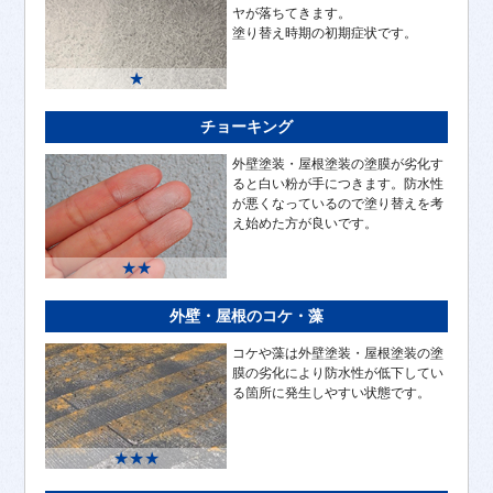
ヤが落ちてきます。
塗り替え時期の初期症状です。
★
チョーキング
外壁塗装・屋根塗装の塗膜が劣化す
ると白い粉が手につきます。防水性
が悪くなっているので塗り替えを考
え始めた方が良いです。
★★
外壁・屋根のコケ・藻
コケや藻は外壁塗装・屋根塗装の塗
膜の劣化により防水性が低下してい
る箇所に発生しやすい状態です。
★★★