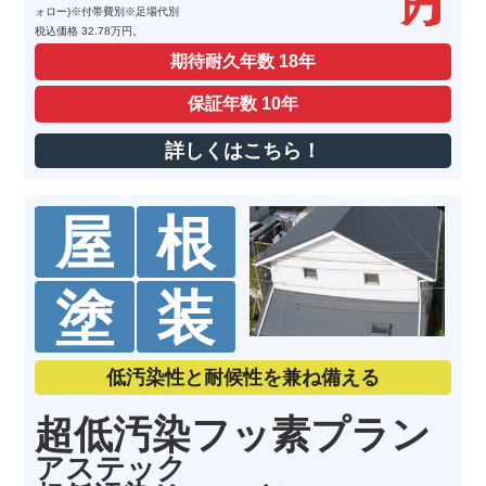
ォロー)※付帯費別※足場代別
税込価格 32.78万円。
期待耐久年数
18年
保証年数
10年
詳しくはこちら！
屋
根
塗
装
低汚染性と耐候性を兼ね備える
超低汚染フッ素プラン
アステック